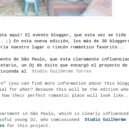
ta aquí! El evento blogger, que esta vez se tiñe 
.. ;) En esta nueva edición, los más de 30 blogger
ería nuestro lugar o rincón romántico favorito...
mento de São Paulo, que esta claramente influencia
ietario, un Dj de éxito que encargó el proyecto de
 vivienda al
Studio Guilherme Torres
en" (you can find more information about this blog
ial for what? Because this will be the edition whe
 how their perfect romantic place will look like..
partment in São Paulo, which is clearly influenced
essful young DJ, who comissioned
Studio Guilherme
es
for this project.