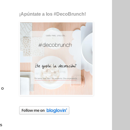
¡Apúntate a los #DecoBrunch!
 o
s