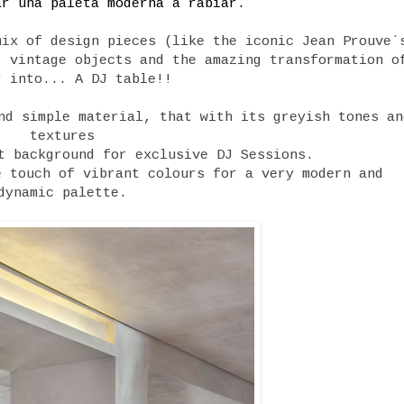
ar una paleta moderna a rabiar.
mix of design pieces (like the iconic Jean Prouve´
, vintage objects and the amazing transformation o
r into... A DJ table!!
nd simple material, that with its greyish tones an
textures
t background for exclusive DJ Sessions.
e touch of vibrant colours for a very modern and
dynamic palette.