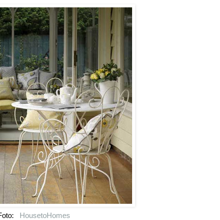
Foto:
HousetoHomes