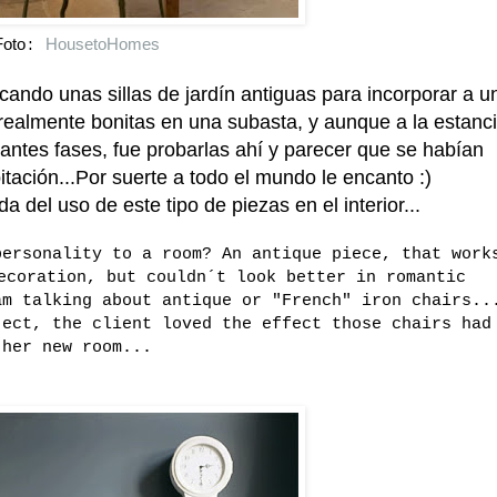
Foto
HousetoHomes
:
ndo unas sillas de jardín antiguas para incorporar a u
ealmente bonitas en una subasta, y aunque a la estanc
tantes fases, fue probarlas ahí y parecer que se habían
ación...Por suerte a todo el mundo le encanto :)
del uso de este tipo de piezas en el interior...
personality to a room? An antique piece, that work
ecoration, but couldn´t look better in romantic
am talking about antique or "French" iron chairs..
ject, the client loved the effect those chairs had
her new room...