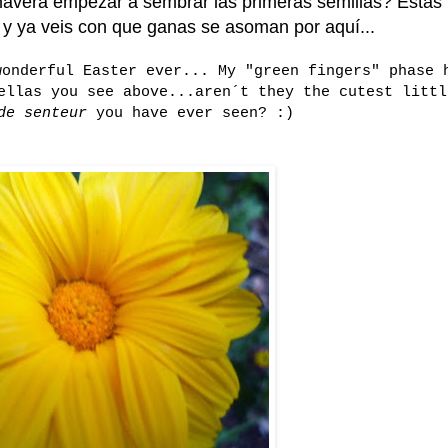
mavera empezar a sembrar las primeras semillas? Estas 
s y ya veis con que ganas se asoman por aquí...
wonderful Easter ever... My "green fingers" phase 
ellas you see above...aren´t they the cutest littl
de senteur
you have ever seen? :)