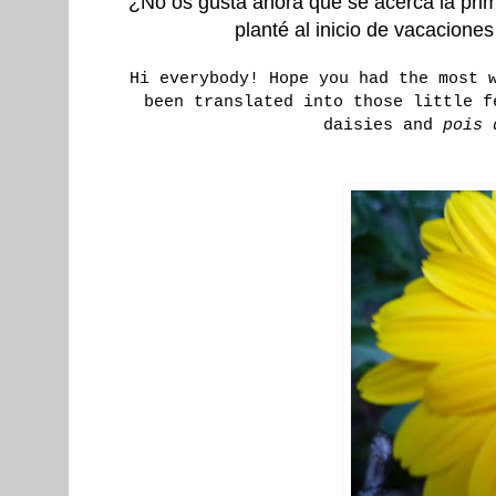
¿No os gusta ahora que se acerca la pri
planté al inicio de vacacione
Hi everybody! Hope you had the most 
been translated into those little f
daisies and
pois 