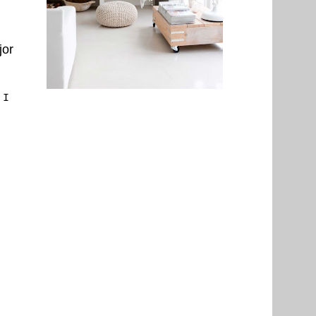
jor
 I