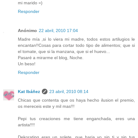
mi marido =)
Responder
Anónimo
22 abril, 2010 17:04
Madre mía ,si lo viera mi madre, todos estos artilugios le
encantan!!Cosas para cortar todo tipo de alimentos; que si
el tomate, que si la manzana, que si el huevo...
Pasaré a mirarme el blog, Noche.
Un beso!
Responder
Kat Ibáñez
23 abril, 2010 08:14
Chicas que contenta que os haya hecho ilusion el premio,
os mereceis este y mil mas!!!
Pepi tus creaciones me tiene enganchada, eres una
artista!!!!
Dekorating eres un solete, que haria yo sin ti y sin tus