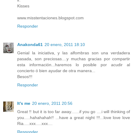
ir.
Kisses
www.misstentaciones.blogspot.com
Responder
Anakonda61
20 enero, 2011 18:10
Genial la iniciativa, y las alfombras son una verdadera
pasada, son preciosas....y muchas gracias por compartir
esta información...haremos lo posible por acudir al
concierto ó bien ayudar de otra manera...
Besos!!!
Responder
It's me
20 enero, 2011 20:56
Great !! but it is too far away.......if you go ....i will thinking of
you.....hahahahah!! ...have a great night !!!...love love love
Ria.....xxx.....xxx....
Responder