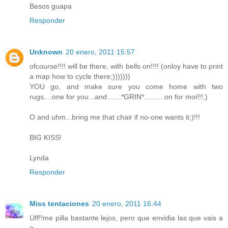
Besos guapa
Responder
Unknown
20 enero, 2011 15:57
ofcourse!!!! will be there, with bells on!!!! (onloy have to print
a map how to cycle there;)))))))
YOU go, and make sure you come home with two
rugs....one for you...and.......*GRIN*..........on for moi!!!;)
O and uhm...bring me that chair if no-one wants it;)!!!
BIG KISS!
Lynda
Responder
Miss tentaciones
20 enero, 2011 16:44
Uff!!me pilla bastante lejos, pero que envidia las que vais a