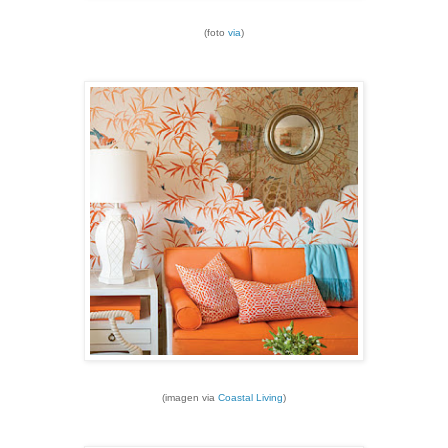
(foto
via
)
(imagen via
Coastal Living
)