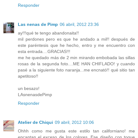
Responder
Las nenas de Pimp
06 abril, 2012 23:36
ay!!!qué te tengo abandonaita!!
mil perdones pero es que he andado a mil!! después de
este paréntesis que he hecho, entro y me encuentro con
esta entrada....GRACIAS!!!
me he quedado más de 2 min mirando embobada las sillas
rosas de la segunda foto....ME HAN CHIFLADO! y cuando
pasé a la siguiente foto naranja...me encnató!! qué sitio tan
apetitoso!!
un besazo!
LAsnenasdePimp
Responder
Atelier de Chiqui
09 abril, 2012 10:06
Ohhh como me gusta este estilo tan californiano! me
encantan el exceso de los colores. Ese diseño con toque