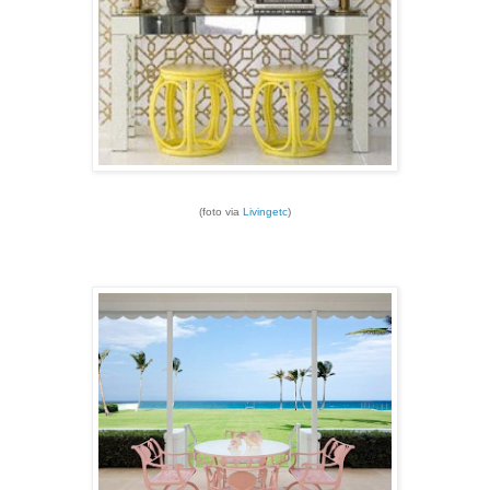
(foto via
Livingetc
)