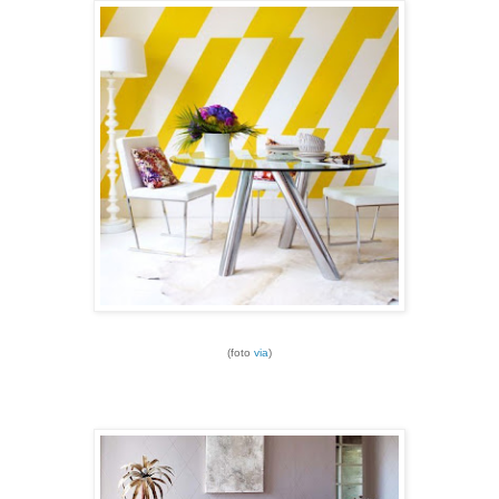
(foto
via
)