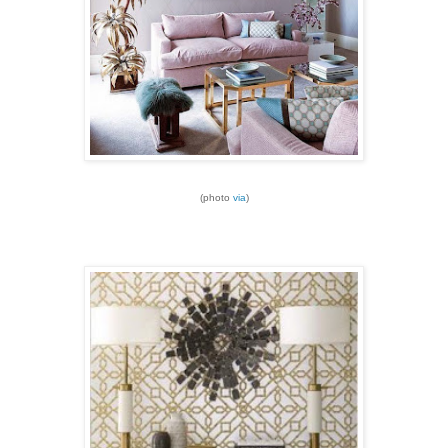
(photo
via
)