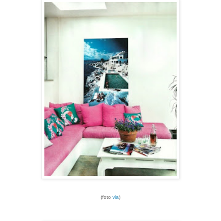
(foto
via
)