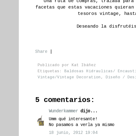
Una ruta de compras, trazada para
facetas que estas vacaciones quieran
tesoros vintage, hast
Deseando la disfrutéi
Share
|
Publicado por
Kat Ibáñez
Etiquetas:
Baldosas Hidraulicas/ Encaust
Vintage/Vintage Decoration
,
Diseño / Des
5 comentarios:
Wunderkammer
dijo...
Umm qué interesante!
No pasamos a verla ya mismo
18 junio, 2012 19:04