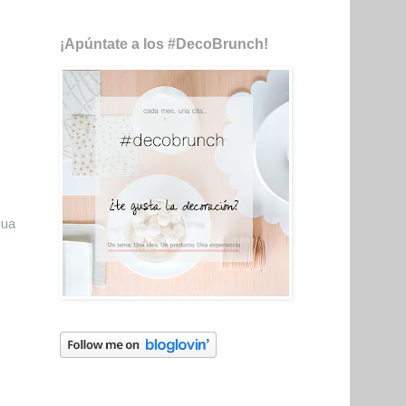
¡Apúntate a los #DecoBrunch!
gua