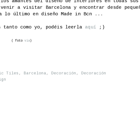
 los amantes del diseño de interiores en todas sus
 venir a visitar Barcelona y encontrar desde peque
a lo último en diseño Made in Bcn ...
s tanto como yo, podéis leerla
aquí
;)
( foto
via
)
ic Tiles
,
Barcelona
,
Decoración
,
Decoración
ign