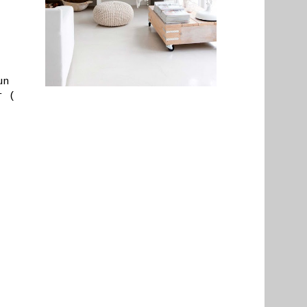
un
r (