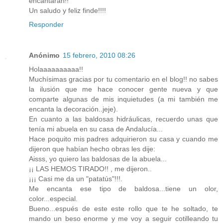
encantarán!!
Un saludo y feliz finde!!!!
Responder
Anónimo
15 febrero, 2010 08:26
Holaaaaaaaaaa!!
Muchísimas gracias por tu comentario en el blog!! no sabes
la ilusión que me hace conocer gente nueva y que
comparte algunas de mis inquietudes (a mi también me
encanta la decoración..jeje).
En cuanto a las baldosas hidráulicas, recuerdo unas que
tenía mi abuela en su casa de Andalucía...
Hace poquito mis padres adquirieron su casa y cuando me
dijeron que habían hecho obras les dije:
Aisss, yo quiero las baldosas de la abuela...
¡¡ LAS HEMOS TIRADO!! , me dijeron..
¡¡¡ Casi me da un "patatús"!!!.
Me encanta ese tipo de baldosa...tiene un olor,
color...especial.
Bueno...espués de este este rollo que te he soltado, te
mando un beso enorme y me voy a seguir cotilleando tu