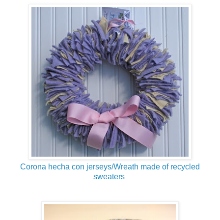
Corona hecha con jerseys/Wreath made of recycled
sweaters