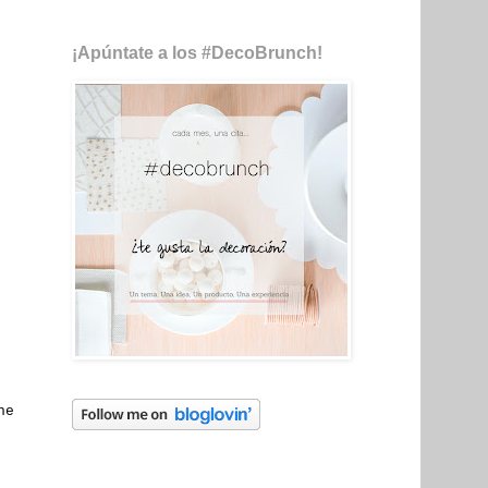
¡Apúntate a los #DecoBrunch!
he