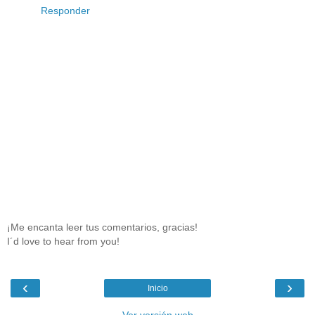
Responder
¡Me encanta leer tus comentarios, gracias!
I´d love to hear from you!
‹
›
Inicio
Ver versión web