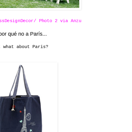
ssDesignDecor
/ Photo 2 via
Anzu
por qué no a París...
t what about Paris?