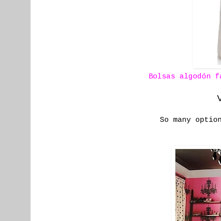
Bolsas algodón f
V
So many optio