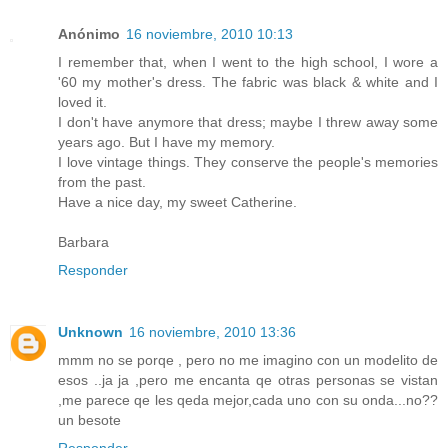
Anónimo
16 noviembre, 2010 10:13
I remember that, when I went to the high school, I wore a
'60 my mother's dress. The fabric was black & white and I
loved it.
I don't have anymore that dress; maybe I threw away some
years ago. But I have my memory.
I love vintage things. They conserve the people's memories
from the past.
Have a nice day, my sweet Catherine.
Barbara
Responder
Unknown
16 noviembre, 2010 13:36
mmm no se porqe , pero no me imagino con un modelito de
esos ..ja ja ,pero me encanta qe otras personas se vistan
,me parece qe les qeda mejor,cada uno con su onda...no??
un besote