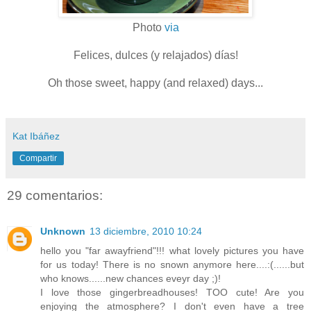
Photo
via
Felices, dulces (y relajados) días!
Oh those sweet, happy (and relaxed) days...
Kat Ibáñez
Compartir
29 comentarios:
Unknown
13 diciembre, 2010 10:24
hello you "far awayfriend"!!! what lovely pictures you have
for us today! There is no snown anymore here....:(......but
who knows......new chances eveyr day ;)!
I love those gingerbreadhouses! TOO cute! Are you
enjoying the atmosphere? I don't even have a tree