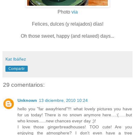
Photo
via
Felices, dulces (y relajados) días!
Oh those sweet, happy (and relaxed) days...
Kat Ibáñez
Compartir
29 comentarios:
Unknown
13 diciembre, 2010 10:24
hello you "far awayfriend"!!! what lovely pictures you have
for us today! There is no snown anymore here....:(......but
who knows......new chances eveyr day ;)!
I love those gingerbreadhouses! TOO cute! Are you
enjoying the atmosphere? I don't even have a tree