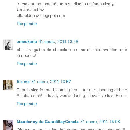
Y eso que no tomo té, pero su diseño es fantástico¡¡¡
Un abrazo.Paz
elbauldepaz.blogspot.com
Responder
ameskeria
31 enero, 2011 13:29
oh! el yoguitea de chocolate es uno de mis favoritos! qué
ricoooooo!!!
Responder
It's me
31 enero, 2011 13:57
That is nice for me blooming tea.....for the blooming girl me
!! hahahahah!!....lovely weeks darling....love love love Ria....
Responder
Manderley de GuindillayCanela
31 enero, 2011 15:03
Ohhh que preciosidad de teteras, me encanta la segunda!!