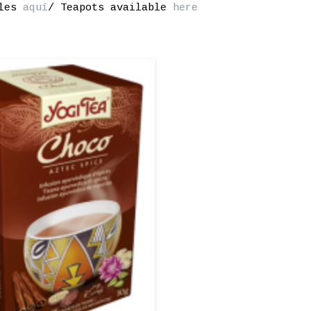
bles
aquí
/ Teapots available
here