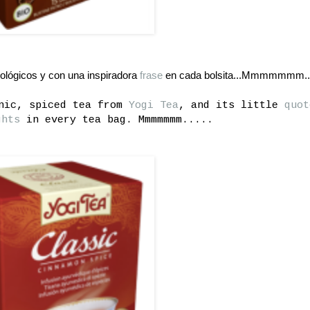
iológicos y con una inspiradora
frase
en cada bolsita...Mmmmmmm...
anic, spiced tea from
Yogi Tea
, and its little
quot
ghts
in every tea bag. Mmmmmmm.....