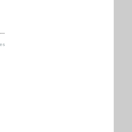
...
es