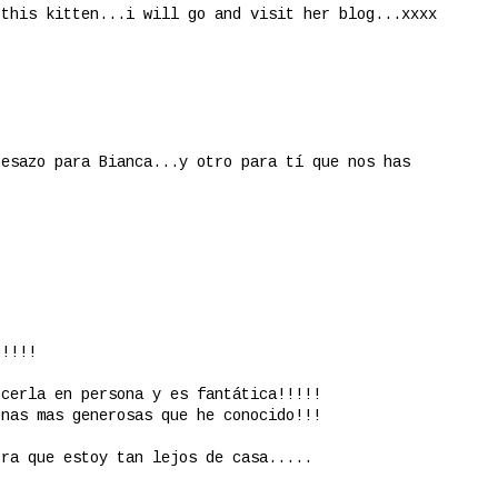
 this kitten...i will go and visit her blog...xxxx
besazo para Bianca...y otro para tí que nos has
!!!!!
ocerla en persona y es fantática!!!!!
onas mas generosas que he conocido!!!
ora que estoy tan lejos de casa.....