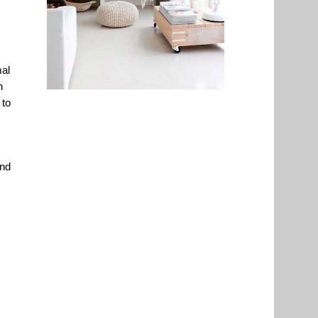
mal
h
 to
end
,