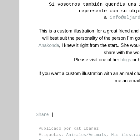
Si vosotros también queréis una 
represente con su obj
a
info@eljar
This is a custom illustration for a great friend and
will best suit the personality of the person I´m goi
Anakonda
, I knew it right from the start...She w
share with the wor
Please visit one of her
blogs
or 
If you want a custom illustration with an animal c
me an email
Share
|
Publicado por
Kat Ibáñez
Etiquetas:
Animales/Animals
,
Mis ilustra