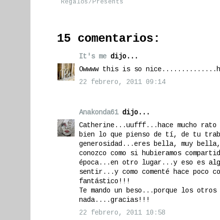
Regalos/Presents
15 comentarios:
It's me
dijo...
Owwww this is so nice..............
22 febrero, 2011 09:14
Anakonda61
dijo...
Catherine...uufff...hace mucho rato
bien lo que pienso de tí, de tu tra
generosidad...eres bella, muy bella
conozco como si hubieramos comparti
época...en otro lugar...y eso es al
sentir...y como comenté hace poco c
fantástico!!!
Te mando un beso...porque los otros
nada....gracias!!!
22 febrero, 2011 10:58