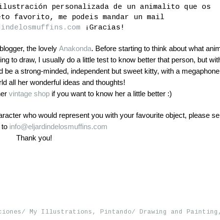
ilustración personalizada de un animalito que os
eto favorito, me podeis mandar un mail
dindelosmuffins.com
¡Gracias!
 blogger, the lovely
Anakonda
. Before starting to think about what ani
ng to draw, I usually do a little test to know better that person, but wit
ould be a strong-minded, independent but sweet kitty, with a megaphone
ld all her wonderful ideas and thoughts!
her
vintage shop
if you want to know her a little better :)
haracter who would represent you with your favourite object, please s
 to
info@eljardindelosmuffins.
com
Thank you!
ciones/ My Illustrations
,
Pintando/ Drawing and Painting