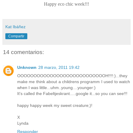
Happy eco chic week!!!
Kat Ibáñez
Compartir
14 comentarios:
Unknown
28 marzo, 2011 19:42
OOOOOOOOOOOOOOOOOOOOOOOOOOOH!!!!:)...they
make me think about a childrens programm I used to watch
when I was little...uhm..young....younger:)
It's called the Fabeltjeskrant.....google it...so you can see!!!
happy happy week my sweet creature;)!
X
Lynda
Responder