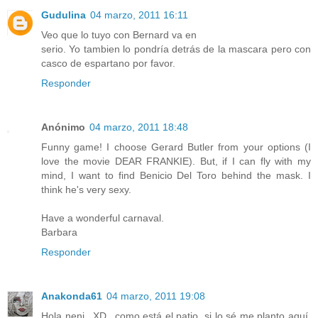
Gudulina
04 marzo, 2011 16:11
Veo que lo tuyo con Bernard va en
serio. Yo tambien lo pondría detrás de la mascara pero con
casco de espartano por favor.
Responder
Anónimo
04 marzo, 2011 18:48
Funny game! I choose Gerard Butler from your options (I
love the movie DEAR FRANKIE). But, if I can fly with my
mind, I want to find Benicio Del Toro behind the mask. I
think he's very sexy.
Have a wonderful carnaval.
Barbara
Responder
Anakonda61
04 marzo, 2011 19:08
Hola neni...XD...como está el patio, si lo sé me planto aquí,