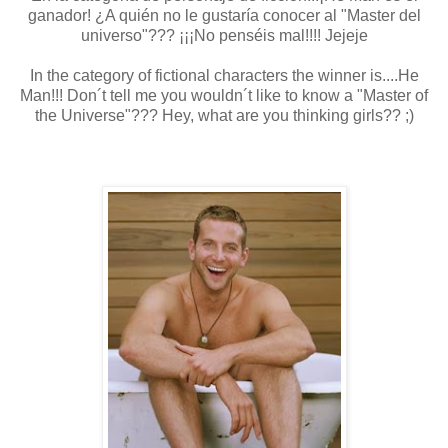
ganador! ¿A quién no le gustaría conocer al "Master del
universo"??? ¡¡¡No penséis mal!!!! Jejeje
In the category of fictional characters the winner is....He
Man!!! Don´t tell me you wouldn´t like to know a "Master of
the Universe"??? Hey, what are you thinking girls?? ;)