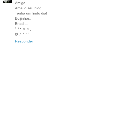
Amiga!...
Amei o seu blog.
Tenha um lindo dia!
Beijinhos.
Brasil ...
° * • ♫ ♫ ¸
ღ ♫ ° ° º
Responder