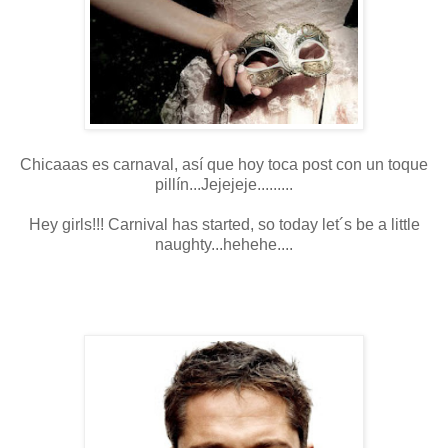
Chicaaas es carnaval, así que hoy toca post con un toque
pillín...Jejejeje.........
Hey girls!!! Carnival has started, so today let´s be a little
naughty...hehehe....