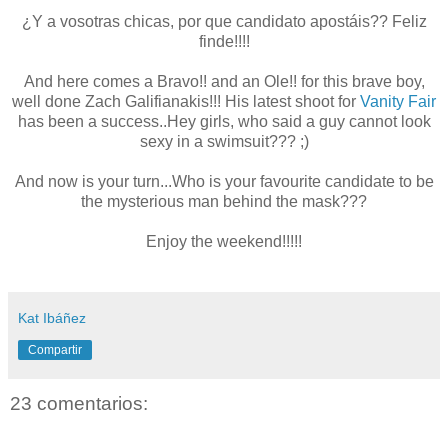
¿Y a vosotras chicas, por que candidato apostáis?? Feliz
finde!!!!
And here comes a Bravo!! and an Ole!! for this brave boy,
well done Zach Galifianakis!!! His latest shoot for
Vanity Fair
has been a success..Hey girls, who said a guy cannot look
sexy in a swimsuit??? ;)
And now is your turn...Who is your favourite candidate to be
the mysterious man behind the mask???
Enjoy the weekend!!!!!
Kat Ibáñez
Compartir
23 comentarios: