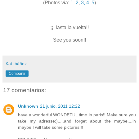
(Photos via:
1
,
2
,
3,
4, 5
)
¡¡Hasta la vuelta!!
See you soon!!
Kat Ibáñez
Compartir
17 comentarios:
Unknown
21 junio, 2011 12:22
have a wonderful WONDEFUL time in paris!! Make sure you
take my adresse;).....and forget about the maybe....in
maybe I will take some pictures!!!