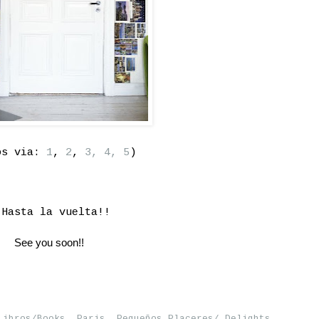
os via:
1
,
2
,
3,
4, 5
)
¡Hasta la vuelta!!
See you soon!!
Libros/Books
,
Paris
,
Pequeños Placeres/ Delights
,