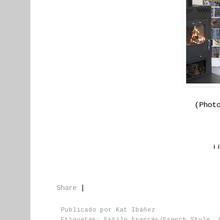
(Phot
¡
Share
|
Publicado por
Kat Ibáñez
Etiquetas:
Estilo Francés/French Style
,