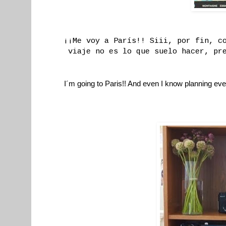
¡¡Me voy a París!! Siii, por fin, c
viaje no es lo que suelo hacer, pr
I´m going to Paris!! And even I know planning every