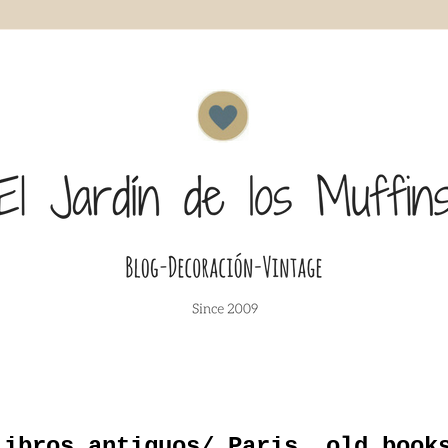
libros antiguos/ Paris, old book