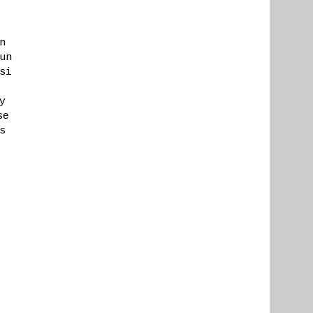
n
un
si
y
se
s