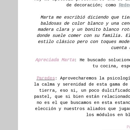
de decoración; como
Rede
Marta me escribió diciendo que tie
baldosas de color blanco y una cen
madera clara y un bonito blanco rot
donde suele comer con su familia. E
estilo clásico pero con toques mode
cuenta 
Apreciada Marta
: He buscado solucion
tu cocina, esp
Paredes
: Aprovecharemos la psicolog
la calma y serenidad de esta gama de
tierra, eso si, un poco dulcificad
pastel, que si bien están relacionad
no es el que buscamos en esta estan
elección y nuestros aliados que juga
los módulos en b
P