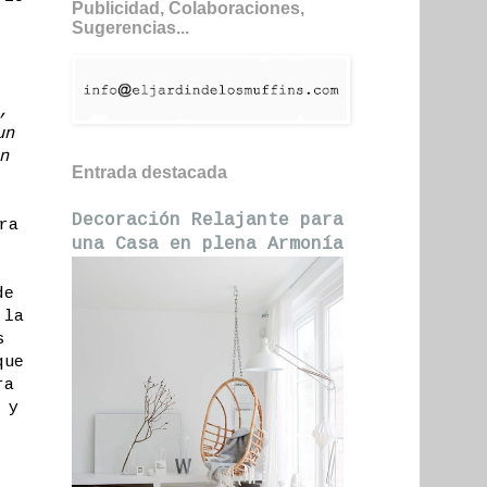
Publicidad, Colaboraciones,
Sugerencias...
,
un
n
Entrada destacada
Decoración Relajante para
ra
una Casa en plena Armonía
de
 la
s
que
ra
 y