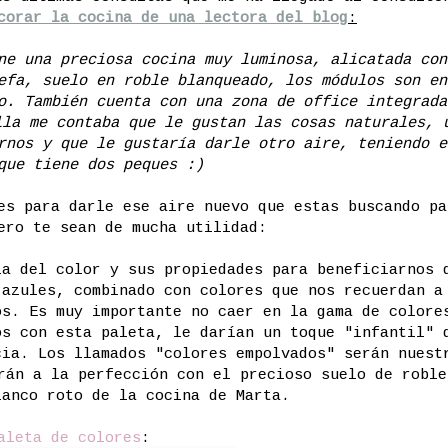
corar la cocina de una lectora del blog
:
ne una preciosa cocina muy luminosa, alicatada con
efa, suelo en roble blanqueado, los módulos son en
o. También cuenta con una zona de office integrada
lla me contaba que le gustan las cosas naturales, 
rnos y que le gustaría darle otro aire, teniendo e
que tiene dos peques :)
es para darle ese aire nuevo que estas buscando pa
ero te sean de mucha utilidad:
ía del color y sus propiedades para beneficiarnos 
 azules, combinado con colores que nos recuerdan a
os. Es muy importante no caer en la gama de colore
os con esta paleta, le darían un toque "infantil" 
cia. Los llamados "colores empolvados" serán nuest
rán a la perfección con el precioso suelo de roble
lanco roto de la cocina de Marta.
aleta de colores
: