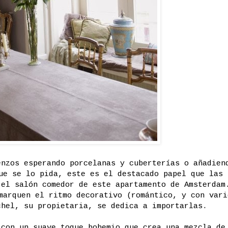
enzos esperando porcelanas y cuberterías o añadien
ue se lo pida, este es el destacado papel que las
 el salón comedor de este apartamento de Amsterdam
marquen el ritmo decorativo (romántico, y con vari
chel, su propietaria, se dedica a importarlas.
 con un suave toque bohemio que crea una mezcla de