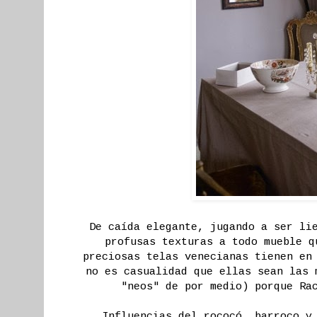
De caída elegante, jugando a ser li
profusas texturas a todo mueble q
preciosas telas venecianas tienen en
no es casualidad que ellas sean las 
"neos" de por medio) porque Ra
Influencias del rococó, barroco y