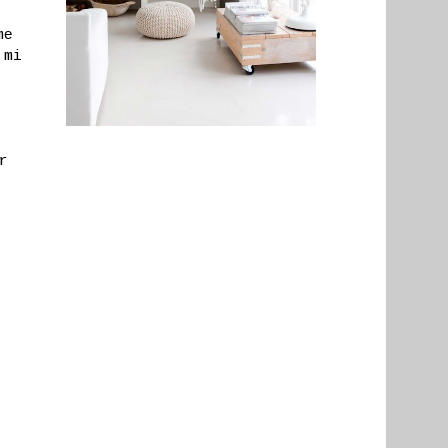
me
 mi
r