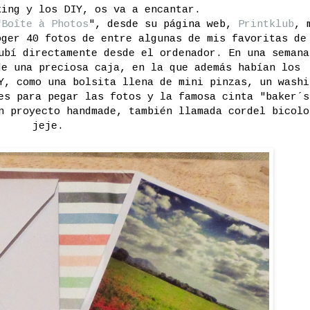
king y los DIY, os va a encantar.
"
Boîte à Photos
", desde su página web,
Printklub
, 
oger 40 fotos de entre algunas de mis favoritas de
ubí directamente desde el ordenador. En una semana
de una preciosa caja, en la que además habían los
Y, como una bolsita llena de mini pinzas, un washi
es para pegar las fotos y la famosa cinta "baker´s
n proyecto handmade, también llamada cordel bicolo
jeje.