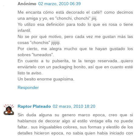
Anónimo
02 marzo, 2010 06:39
Me encanta cómo está decorado el café!! como decimos
una amiga y yo, es "chonchi, chonchi" jiiij.
Yo utilizo esa definición para todo lo que es rosa o tiene
infantil.
No se por qué motivo, pero cada vez me gustan más las
cosas "chonchis" jijijiiji.
Por cierto, me alegra mucho que te hayan gustado los
sobres "tuneados".
En cuanto a tu pulserita, te la tengo reservada...quiero
enviártelo con un packaging bonito, así que en cuanto esté
listo te aviso.
Un besito enorme guapísima.
Responder
Raptor Plateado
02 marzo, 2010 18:20
Sin duda alguna su genero marco epoca, creo que si
hablamos de decorar algo al estilo vintage ella no puede
faltar.. sus inigualables colores, sus formas y elestilo de los
detalles hicieron epoca, no sabia quien habia iniciado con