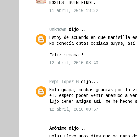
BSSTES, BUEN FINDE.
11 abril, 2010 18:32
Unknown
dijo...
Estoy de acuerdo en que Marisilla e
No conocía estas cositas suyas, así
Feliz semana!!
12 abril, 2010 08:40
Pepi López G
dijo...
Hola guapa, muchas gracias por la v
el, espero poder venír amenudo a ve
lujo tener amigas así. me he hecho 
12 abril, 2010 08:57
Anónimo dijo...
Hola! Llevo unos días que no paro d