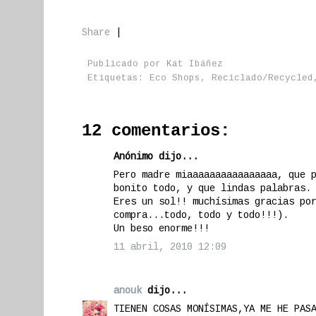
Share
|
Publicado por
Kat Ibáñez
Etiquetas:
Eco Shops
,
Reciclado/Recycled
12 comentarios:
Anónimo dijo...
Pero madre miaaaaaaaaaaaaaaaa, que 
bonito todo, y que lindas palabras.
Eres un sol!! muchísimas gracias po
compra...todo, todo y todo!!!).
Un beso enorme!!!
11 abril, 2010 12:09
anouk
dijo...
TIENEN COSAS MONÍSIMAS,YA ME HE PAS