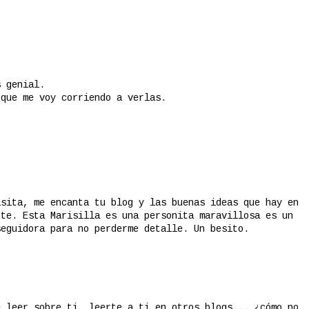
s genial.
 que me voy corriendo a verlas.
isita, me encanta tu blog y las buenas ideas que hay en
rte. Esta Marisilla es una personita maravillosa es un
seguidora para no perderme detalle. Un besito.
e leer sobre ti, leerte a ti en otros blogs... ¿cómo no