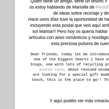
Quien tiene un amigo, tiene un tesoro.Y 
os estoy hablando de Marisilla de
Recicl
de ideas sobre reciclaje y d
Hace unos días tuve la oportunidad de hac
incluyendo esta postal que veis aquí arri
sol Marisa!!! Pero hoy os quería hablar
artículos con aires románticos y nostálg
esta preciosa pulsera de cuen
Dear friends, today let me introduc
one of the biggest hearts i have e
blogs, one with lots of recycling p
buscan casa
, about rescued anim
are looking for a special gift mad
touch, this is the place to go!! Th
Y aquí podéis ver más creaci