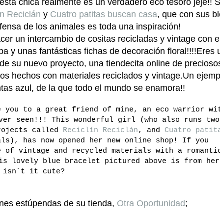
esta chica realmente es un verdadero eco tesoro jeje!! Si
ín Reciclán
y
Cuatro patitas buscan casa
, que con sus b
efensa de los animales es toda una inspiración!
er un intercambio de cositas recicladas y vintage con el
ba y unas fantásticas fichas de decoración floral!!!!Eres 
 de su nuevo proyecto, una tiendecita online de precioso
icos hechos con materiales reciclados y vintage.Un ejemp
tas azul, de la que todo el mundo se enamora!!
e you to a great friend of mine, an eco warrior wi
ver seen!!! This wonderful girl (who also runs two
rojects called
Reciclín Reciclán
, and
Cuatro patit
als), has now opened her new online shop! If you
e of vintage and recycled materials with a romanti
is lovely blue bracelet pictured above is from her
isn´t it cute?
ones estúpendas de su tienda,
Otra Oportunidad
;