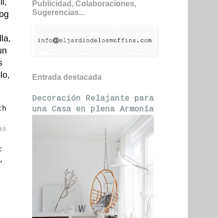
i,
Publicidad, Colaboraciones,
Sugerencias...
log
la,
un
s
lo,
Entrada destacada
Decoración Relajante para
th
una Casa en plena Armonía
as
c
,