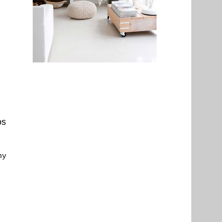
os
ny