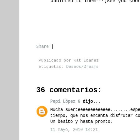
addicted to them!!!)See you soo
Share
|
Publicado por
Kat Ibáñez
Etiquetas:
Deseos/Dreams
36 comentarios:
Pepi López G
dijo...
Mucha suerteeeeeeeeeeeee........esp
tiempo, que nos encanta disfrutar c
Un besito y hasta pronto.
11 mayo, 2010 14:21