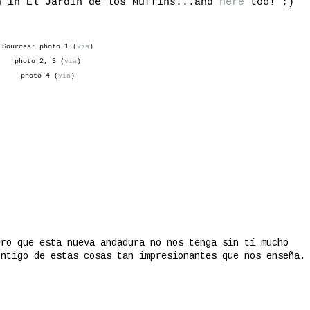
n in El Jardín de los Muffins...and
here
too! ;)
Sources: photo 1 (
via
)
photo 2, 3 (
via
)
photo 4 (
via
)
ero que esta nueva andadura no nos tenga sin tí mucho
ontigo de estas cosas tan impresionantes que nos enseña.