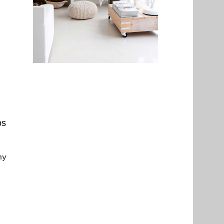
os
ny