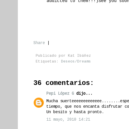
addicted to them!!!)See you soo
Share
|
Publicado por
Kat Ibáñez
Etiquetas:
Deseos/Dreams
36 comentarios:
Pepi López G
dijo...
Mucha suerteeeeeeeeeeeee........esp
tiempo, que nos encanta disfrutar c
Un besito y hasta pronto.
11 mayo, 2010 14:21