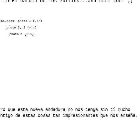
n in El Jardín de los Muffins...and
here
too! ;)
Sources: photo 1 (
via
)
photo 2, 3 (
via
)
photo 4 (
via
)
ero que esta nueva andadura no nos tenga sin tí mucho
ontigo de estas cosas tan impresionantes que nos enseña.