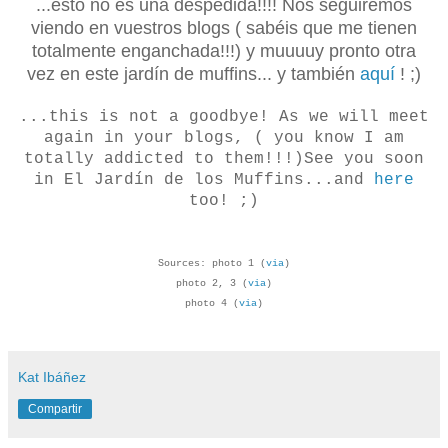
...esto no es una despedida!!!! Nos seguiremos
viendo en vuestros blogs ( sabéis que me tienen
totalmente enganchada!!!) y muuuuy pronto otra
vez en este jardín de muffins... y también
aquí
! ;)
...this is not a goodbye! As we will meet
again in your blogs, ( you know I am
totally addicted to them!!!)See you soon
in El Jardín de los Muffins...and
here
too! ;)
Sources: photo 1 (
via
)
photo 2, 3 (
via
)
photo 4 (
via
)
Kat Ibáñez
Compartir