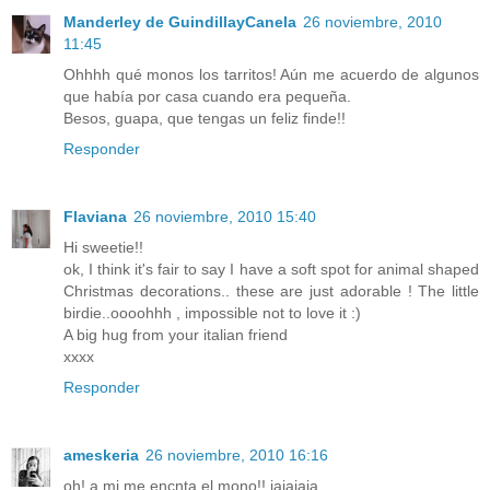
Manderley de GuindillayCanela
26 noviembre, 2010
11:45
Ohhhh qué monos los tarritos! Aún me acuerdo de algunos
que había por casa cuando era pequeña.
Besos, guapa, que tengas un feliz finde!!
Responder
Flaviana
26 noviembre, 2010 15:40
Hi sweetie!!
ok, I think it's fair to say I have a soft spot for animal shaped
Christmas decorations.. these are just adorable ! The little
birdie..oooohhh , impossible not to love it :)
A big hug from your italian friend
xxxx
Responder
ameskeria
26 noviembre, 2010 16:16
oh! a mi me encnta el mono!! jajajaja