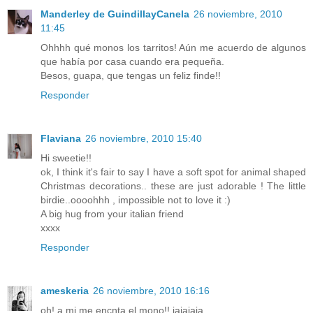
Manderley de GuindillayCanela
26 noviembre, 2010
11:45
Ohhhh qué monos los tarritos! Aún me acuerdo de algunos
que había por casa cuando era pequeña.
Besos, guapa, que tengas un feliz finde!!
Responder
Flaviana
26 noviembre, 2010 15:40
Hi sweetie!!
ok, I think it's fair to say I have a soft spot for animal shaped
Christmas decorations.. these are just adorable ! The little
birdie..oooohhh , impossible not to love it :)
A big hug from your italian friend
xxxx
Responder
ameskeria
26 noviembre, 2010 16:16
oh! a mi me encnta el mono!! jajajaja