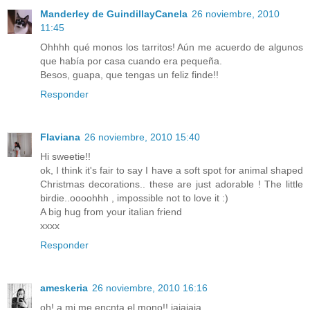
Manderley de GuindillayCanela
26 noviembre, 2010
11:45
Ohhhh qué monos los tarritos! Aún me acuerdo de algunos
que había por casa cuando era pequeña.
Besos, guapa, que tengas un feliz finde!!
Responder
Flaviana
26 noviembre, 2010 15:40
Hi sweetie!!
ok, I think it's fair to say I have a soft spot for animal shaped
Christmas decorations.. these are just adorable ! The little
birdie..oooohhh , impossible not to love it :)
A big hug from your italian friend
xxxx
Responder
ameskeria
26 noviembre, 2010 16:16
oh! a mi me encnta el mono!! jajajaja