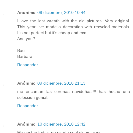
Anónimo
08 diciembre, 2010 10:44
I love the last wreath with the old pictures. Very original.
This year I've made a decoration with recycled materials.
It's not perfect but it's cheap and eco.
And you?
Baci
Barbara
Responder
Anónimo
09 diciembre, 2010 21:13
me encantan las coronas navideñas!!!! has hecho una
selección genial.
Responder
Anónimo
10 diciembre, 2010 12:42
Me gustan todas, no sabría cual elegir jajaja