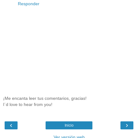
Responder
¡Me encanta leer tus comentarios, gracias!
I´d love to hear from you!
‹
›
Inicio
Ver versión web