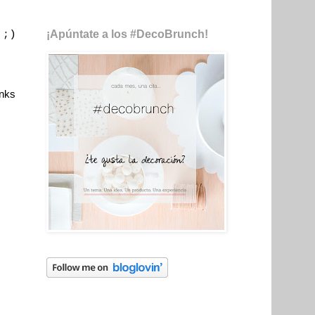
¡Apúntate a los #DecoBrunch!
 ;)
anks