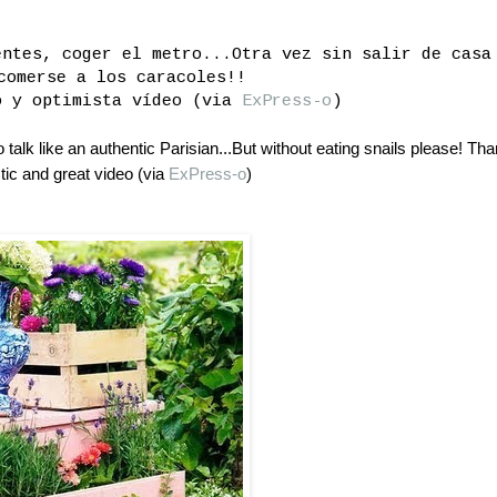
entes, coger el metro...Otra vez sin salir de casa
comerse a los caracoles!!
o y optimista vídeo (via
ExPress-o
)
to talk like an authentic Parisian...But without eating snails please! Th
stic and great video (via
ExPress-o
)