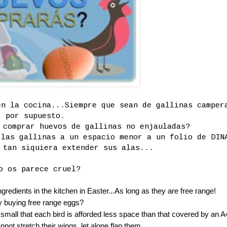
en la cocina...Siempre que sean de gallinas camper
por supuesto.
 comprar huevos de gallinas no enjauladas?
las gallinas a un espacio menor a un folio de DIN
 tan siquiera extender sus alas...
o os parece cruel?
redients in the kitchen in Easter...As long as they are free range!
 buying free range eggs?
mall that each bird is afforded less space than that covered by an A
not stretch their wings, let alone flap them...