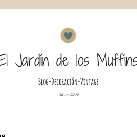
ns...