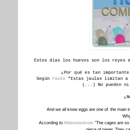
Estos días los huevos son los reyes 
¿Por qué es tan importante
Según
Faada
"Estas jaulas limitan a 
(...) No pueden ni
¿N
And we all know eggs are one of the main ing
Why
According to
Allaboutanimals
"The cages are so s
piece of paper. They can