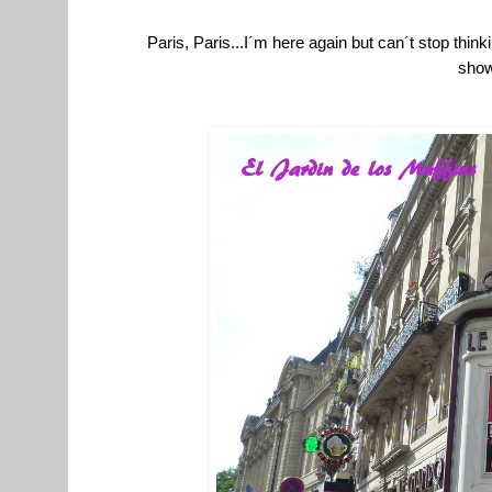
Paris, Paris...I´m here again but can´t stop think
show