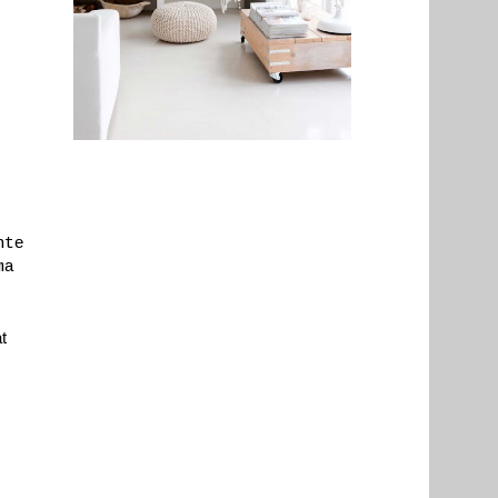
nte
ma
t