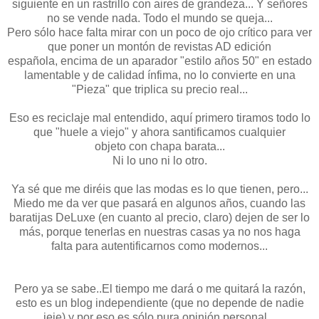
siguiente en un rastrillo con aires de grandeza... Y señores
no se vende nada. Todo el mundo se queja...
Pero sólo hace falta mirar con un poco de ojo crítico para ver
que poner un montón de revistas AD edición
española, encima de un aparador "estilo años 50" en estado
lamentable y de calidad ínfima, no lo convierte en una
"Pieza" que triplica su precio real...
Eso es reciclaje mal entendido, aquí primero tiramos todo lo
que "huele a viejo" y ahora santificamos cualquier
objeto con chapa barata...
Ni lo uno ni lo otro.
Ya sé que me diréis que las modas es lo que tienen, pero...
Miedo me da ver que pasará en algunos años, cuando las
baratijas DeLuxe (en cuanto al precio, claro) dejen de ser lo
más, porque tenerlas en nuestras casas ya no nos haga
falta para autentificarnos como modernos...
Pero ya se sabe..El tiempo me dará o me quitará la razón,
esto es un blog independiente (que no depende de nadie
jeje) y por eso es sólo pura opinión personal...