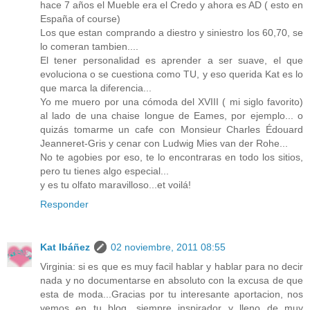
hace 7 años el Mueble era el Credo y ahora es AD ( esto en
España of course)
Los que estan comprando a diestro y siniestro los 60,70, se
lo comeran tambien....
El tener personalidad es aprender a ser suave, el que
evoluciona o se cuestiona como TU, y eso querida Kat es lo
que marca la diferencia...
Yo me muero por una cómoda del XVIII ( mi siglo favorito)
al lado de una chaise longue de Eames, por ejemplo... o
quizás tomarme un cafe con Monsieur Charles Édouard
Jeanneret-Gris y cenar con Ludwig Mies van der Rohe...
No te agobies por eso, te lo encontraras en todo los sitios,
pero tu tienes algo especial...
y es tu olfato maravilloso...et voilá!
Responder
Kat Ibáñez
02 noviembre, 2011 08:55
Virginia: si es que es muy facil hablar y hablar para no decir
nada y no documentarse en absoluto con la excusa de que
esta de moda...Gracias por tu interesante aportacion, nos
vemos en tu blog, siempre inspirador y lleno de muy