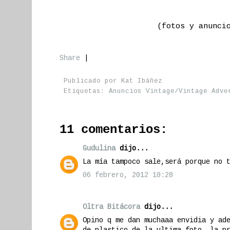
(fotos y anunci
Share
|
Publicado por
Kat Ibáñez
Etiquetas:
Anuncios Vintage/Vintage Adve
11 comentarios:
Gudulina
dijo...
La mía tampoco sale,será porque no 
06 febrero, 2012 10:28
Oltra Bitácora
dijo...
Opino q me dan muchaaa envidia y ad
de plastico de la ultima foto, la p