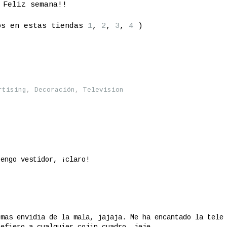
Feliz semana!!
os en estas tiendas
1
,
2
,
3
,
4
)
rtising
,
Decoración
,
Television
tengo vestidor, ¡claro!
emas envidia de la mala, jajaja. Me ha encantado la tele
refiero a cualquier cojin-cuadro, jeje