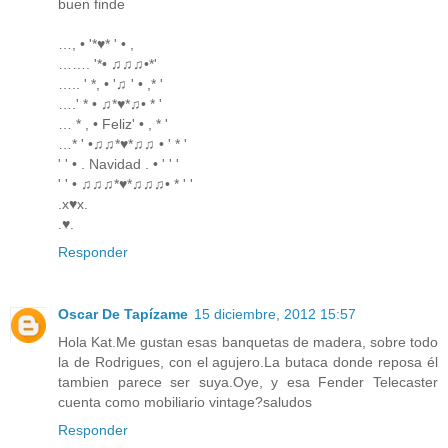
buen finde
…, • '*♥* ' • ,
……. '*• ♫♫♫•*'
….. ' *, • '♫ ' • ,* '
….' * • ♫*♥*♫• * '
… * , • Feliz' • , * '
…* ' •♫♫*♥*♫♫ • ' * '
' ' • . Navidad . • ' ' '
' ' • ♫♫♫*♥*♫♫♫• * ' '
.x♥x.
.♥.
Responder
Oscar De Tapízame
15 diciembre, 2012 15:57
Hola Kat.Me gustan esas banquetas de madera, sobre todo
la de Rodrigues, con el agujero.La butaca donde reposa él
tambien parece ser suya.Oye, y esa Fender Telecaster
cuenta como mobiliario vintage?saludos
Responder