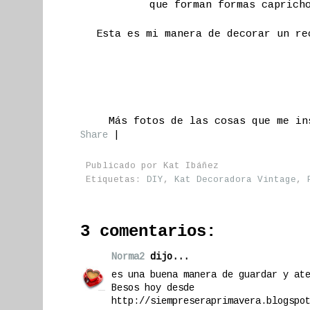
que forman formas caprich
Esta es mi manera de decorar un re
Más fotos de las cosas que me i
Share
|
Publicado por
Kat Ibáñez
Etiquetas:
DIY
,
Kat Decoradora Vintage
,
3 comentarios:
Norma2
dijo...
es una buena manera de guardar y at
Besos hoy desde
http://siempreseraprimavera.blogspo