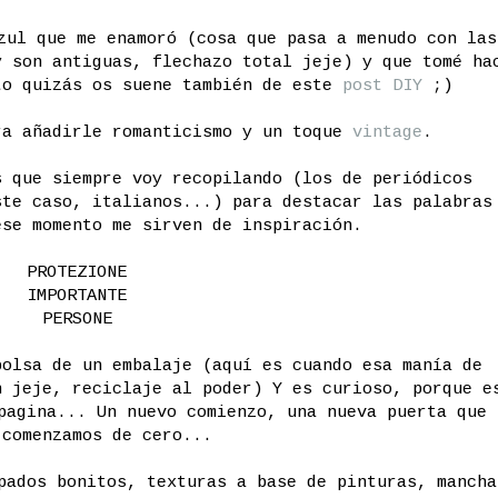
zul que me enamoró (cosa que pasa a menudo con las
y son antiguas, flechazo total jeje) y que tomé ha
to quizás os suene también de este
post DIY
;)
ra añadirle romanticismo y un toque
vintage
.
s que siempre voy recopilando (los de periódicos
ste caso, italianos...) para destacar las palabras
ese momento me sirven de inspiración.
PROTEZIONE
IMPORTANTE
PERSONE
bolsa de un embalaje (aquí es cuando esa manía de
n jeje, reciclaje al poder) Y es curioso, porque e
pagina... Un nuevo comienzo, una nueva puerta que 
 comenzamos de cero...
pados bonitos, texturas a base de pinturas, mancha