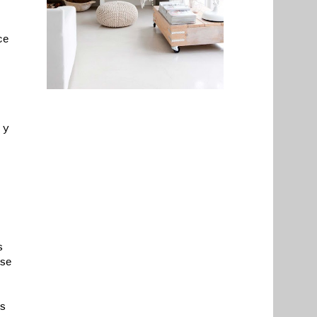
ce
 y
s
se
s