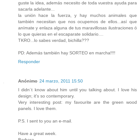
guste la idea, además necesito de toda vuestra ayuda para
sacarla adelante...
la unión hace la fuerza, y hay muchos animales que
también necesitan que nos ocupemos de ellos...así que
anímate y enlaza alguna de tus maravillosas ilustraciones ó
lo que quieras en el escaparate solidario....
TKRO...lo sabes verdad, bichilla???
PD: Además también hay SORTEO en marcha!!!!
Responder
Anónimo
24 marzo, 2011 15:50
I didn´t know about him until you talking about. I love his
design; it's so contemporary.
Very interesting post: my favourite are the green wood
panels. I love them.
P.S. I sent to you an e-mail.
Have a great week.
Barbara