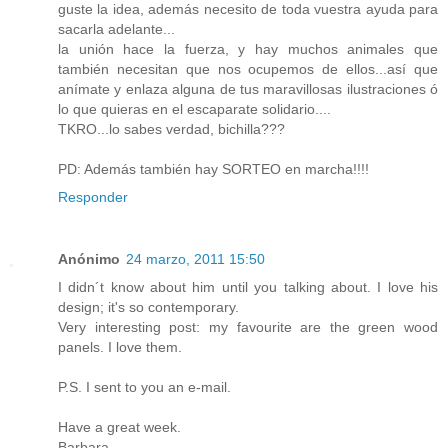
guste la idea, además necesito de toda vuestra ayuda para
sacarla adelante...
la unión hace la fuerza, y hay muchos animales que
también necesitan que nos ocupemos de ellos...así que
anímate y enlaza alguna de tus maravillosas ilustraciones ó
lo que quieras en el escaparate solidario....
TKRO...lo sabes verdad, bichilla???
PD: Además también hay SORTEO en marcha!!!!
Responder
Anónimo
24 marzo, 2011 15:50
I didn´t know about him until you talking about. I love his
design; it's so contemporary.
Very interesting post: my favourite are the green wood
panels. I love them.
P.S. I sent to you an e-mail.
Have a great week.
Barbara